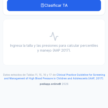
Clasificar TA
Ingresa la talla y las presiones para calcular percentiles
y manejo (AAP 2017).
Datos extraídos de Tablas 11, 15, 16 y 17 de
Clinical Practice Guideline for Screening
and Management of High Blood Pressure in Children and Adolescents (AAP, 2017).
pediapp.online©
2026
Creada por Julio César Restrepo Pediatra para pediapp.o