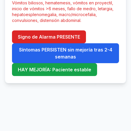
Vómitos biliosos, hematemesis, vómitos en proyectil,
inicio de vómitos >6 meses, fallo de medro, letargia,
hepatoesplenomegalia, macro/microcefalia,
convulsiones, distensión abdominal.
Signo de Alarma PRESENTE
Síntomas PERSISTEN sin mejoría tras 2-4
semanas
HAY MEJORÍA: Paciente estable
Creada por Julio César Restrepo Pediatra para pediapp.