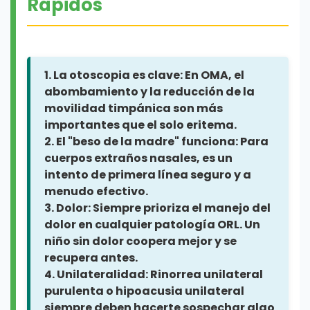
Rápidos
ruidosos, bajo rendimiento escolar.
poco colaborador.
¿Cuándo Derivar a
ORL/Audiología por Hipoacusia?
1. La otoscopia es clave:
En OMA, el
Fallo en el screening auditivo
abombamiento y la reducción de la
neonatal.
movilidad timpánica son más
Cualquier sospecha de
importantes que el solo eritema.
hipoacusia en la consulta (ver
2. El "beso de la madre" funciona:
Para
banderas rojas).
¡La derivación
cuerpos extraños nasales, es un
temprana es clave para el
intento de primera línea seguro y a
desarrollo del lenguaje, el habla
menudo efectivo.
y el desarrollo cognitivo!
3. Dolor:
Siempre prioriza el manejo del
Hipoacusia súbita (urgencia).
dolor en cualquier patología ORL. Un
niño sin dolor coopera mejor y se
Hipoacusia unilateral
recupera antes.
persistente (especialmente si es
4. Unilateralidad:
Rinorrea unilateral
neurosensorial).
purulenta o hipoacusia unilateral
Hipoacusia de conducción que
siempre deben hacerte sospechar algo