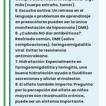
no se resuelve (ej. OME > 3
más (cuerpo extraño, tumor).
meses).
5. Escucha activa:
Un retraso en el
Síndromes asociados con riesgo
lenguaje o problemas de aprendizaje
de hipoacusia (ej. Síndrome de
en preescolares pueden ser la única
Down, Usher, Alport).
manifestación de hipoacusia (OME).
6. ¿Cuándo NO dar antibióticos?:
Resfriado común, OME (salvo
complicaciones), faringoamigdalitis
viral. Evitar la resistencia
antimicrobiana.
7. Hidratación:
Especialmente en
faringoamigdalitis y laringitis, una
buena hidratación ayuda a fluidificar
secreciones y aliviar el malestar.
8. El olfato también importa:
Pregunta
por la percepción del olfato en niños
mayores con rinosinusitis crónica,
puede ser un síntoma importante.