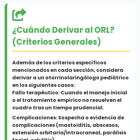
bacteriana.
generalmente anterior y
(dificultad para abrir la boca), voz de
Síntomas:
Nódulo palpable, doloroso,
autolimitado.
"patata caliente", desviación de la
eritematoso, con fiebre y malestar
úvula hacia el lado contralateral,
general. A menudo unilateral.
¿Cuándo Derivar al ORL?
fiebre. El niño luce muy afectado.
Derivar:
Epistaxis recurrente a
pesar de manejo conservador,
(Criterios Generales)
Derivar:
Nódulo fluctuante,
sangrado posterior, sospecha
Derivar URGENTE:
Sospecha de
fiebre persistente a pesar de
de cuerpo extraño, traumatismo
absceso periamigdalino.
antibióticos, gran tamaño,
facial, o trastornos de
Además de los criterios específicos
sospecha de micobacterias no
coagulación.
mencionados en cada sección, considera
tuberculosas o malignidad.
derivar a un otorrinolaringólogo pediátrico
en los siguientes casos:
Fallo terapéutico:
Cuando el manejo inicial
o el tratamiento empírico no resuelven el
cuadro tras un tiempo prudencial.
Complicaciones:
Sospecha o evidencia de
complicaciones (mastoiditis, abscesos,
extensión orbitaria/intracraneal, parálisis