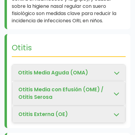
sobre la higiene nasal regular con suero
fisiológico son medidas clave para reducir la
incidencia de infecciones ORL en niños.
Otitis
Otitis Media Aguda (OMA)
Diagnóstico:
Otitis Media con Efusión (OME) /
Otomicroscopia:
Abombamiento de la
Otitis Serosa
membrana timpánica, eritema marcado,
opacificación, disminución o abolición de
Diagnóstico:
la movilidad (neumo-otoscopia). A
Otitis Externa (OE)
Acumulación de líquido en el oído medio
menudo se observa líquido en el oído
sin signos ni síntomas de infección
Diagnóstico:
medio.
aguda.
Inflamación del conducto auditivo