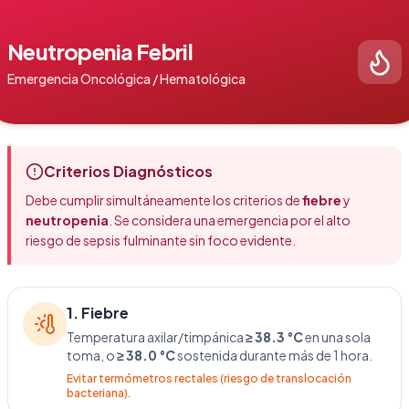
Neutropenia Febril
Emergencia Oncológica / Hematológica
Criterios Diagnósticos
Debe cumplir simultáneamente los criterios de
fiebre
y
neutropenia
. Se considera una emergencia por el alto
riesgo de sepsis fulminante sin foco evidente.
1. Fiebre
Temperatura axilar/timpánica
≥ 38.3 °C
en una sola
toma, o
≥ 38.0 °C
sostenida durante más de 1 hora.
Evitar termómetros rectales (riesgo de translocación
bacteriana).