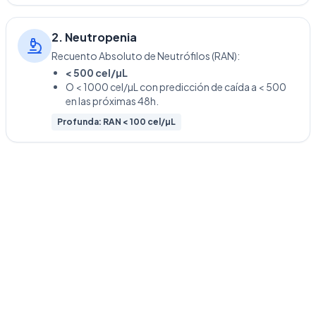
2. Neutropenia
Recuento Absoluto de Neutrófilos (RAN):
< 500 cel/µL
O < 1000 cel/µL con predicción de caída a < 500
en las próximas 48h.
Profunda: RAN < 100 cel/µL