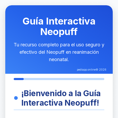
Guía Interactiva
Neopuff
Tu recurso completo para el uso seguro y
efectivo del Neopuff en reanimación
neonatal.
pediapp.online© 2026
¡Bienvenido a la Guía
Interactiva Neopuff!