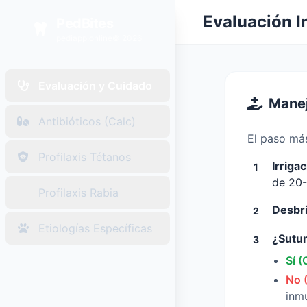
Creada por Julio César Restrepo Pediatra para pediapp.on
Evaluación In
PedBites
pediapp.online© 2026
Evaluación y Cuidado
Manej
Antibióticos (Calc)
El paso má
Profilaxis Tétanos
Irriga
1
de 20-
Profilaxis Rabia
Desbr
2
Etiologías Específicas
¿Sutur
3
Sí (
No (
inm