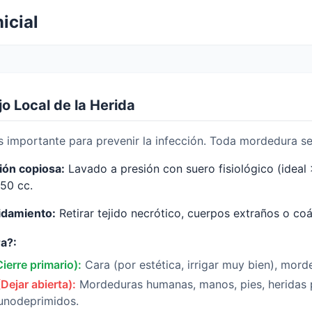
line la colección de apps pediátricas más grande del mund
icial
o Local de la Herida
s importante para prevenir la infección. Toda mordedura s
ción copiosa:
Lavado a presión con suero fisiológico (ideal
50 cc.
idamiento:
Retirar tejido necrótico, cuerpos extraños o coá
a?:
Cierre primario):
Cara (por estética, irrigar muy bien), mord
Dejar abierta):
Mordeduras humanas, manos, pies, heridas p
unodeprimidos.