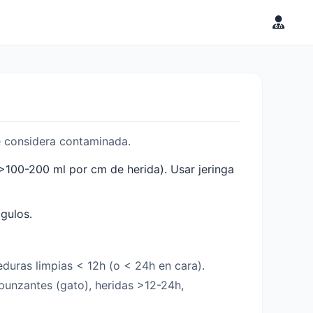
o
e considera contaminada.
 >100-200 ml por cm de herida). Usar jeringa
gulos.
eduras limpias < 12h (o < 24h en cara).
unzantes (gato), heridas >12-24h,