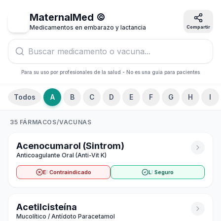
Creada por Julio César Restrepo Pediatra para pediapp.on
MaternalMed ©
Medicamentos en embarazo y lactancia
Compartir
Para su uso por profesionales de la salud - No es una guía para pacientes
Todos
A
B
C
D
E
F
G
H
I
35 FÁRMACOS/VACUNAS
Acenocumarol (Sintrom)
Anticoagulante Oral (Anti-Vit K)
E: Contraindicado
L: Seguro
Acetilcisteína
Mucolítico / Antídoto Paracetamol