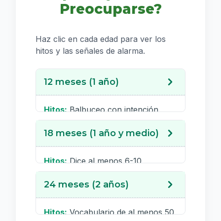
Preocuparse?
Haz clic en cada edad para ver los
hitos y las señales de alarma.
12 meses (1 año)
Hitos:
Balbuceo con intención
comunicativa (ej. "bababa",
18 meses (1 año y medio)
"dadada"), responde a su nombre,
reconoce "no", dice "mamá" o
"papá" inespecíficamente, señala
Hitos:
Dice al menos 6-10
objetos que quiere.
palabras, señala partes del cuerpo,
24 meses (2 años)
Señales de Alarma:
sigue órdenes sencillas ("dame la
Ausencia de
balbuceo, no responde al nombre,
pelota"), imita sonidos y palabras.
no intenta comunicarse con
Señales de Alarma:
Hitos:
Vocabulario de al menos 50
Menos de 6
gestos, no mira a los ojos al