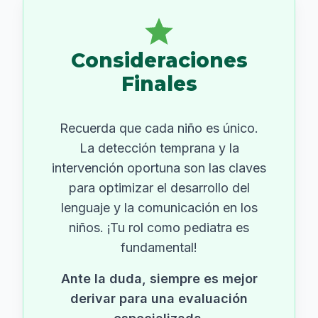
bebé.
12-24 meses:
Consideraciones
Nombre objetos que le
Finales
interesen al niño.
Use frases cortas y sencillas.
Anímelo a señalar lo que
Recuerda que cada niño es único.
quiere y a decir palabras simples.
La detección temprana y la
Lea cuentos interactivos.
intervención oportuna son las claves
2-3 años:
para optimizar el desarrollo del
Haga preguntas abiertas (que
lenguaje y la comunicación en los
no se respondan con sí/no).
niños. ¡Tu rol como pediatra es
Expanda lo que el niño dice (si
fundamental!
dice "agua", diga "sí, quieres
agua fresca").
Ante la duda, siempre es mejor
Anímelo a narrar eventos del
derivar para una evaluación
día.
Jueguen a role-play (roles).