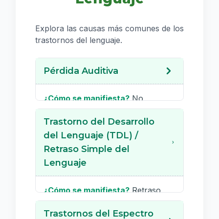
instrucciones complejas, dificultad
en interacciones sociales con
Explora las causas más comunes de los
pares.
trastornos del lenguaje.
Pérdida Auditiva
¿Cómo se manifiesta?
No
responde a sonidos, volumen alto
Trastorno del Desarrollo
en TV/música, no entiende cuando
se le habla de espaldas, desarrollo
del Lenguaje (TDL) /
pobre del lenguaje.
Retraso Simple del
Importancia:
¡Descartar siempre!
Lenguaje
Es una causa común y tratable de
retraso en el lenguaje. Requiere
¿Cómo se manifiesta?
Retraso
evaluación audiológica.
significativo en la adquisición del
Trastornos del Espectro
lenguaje sin otra causa aparente