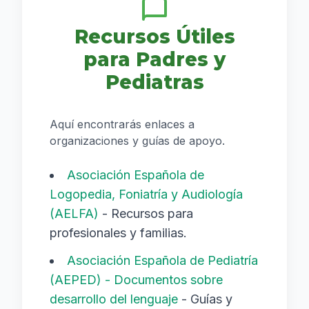
máximo de 1 hora al día de
contenido de alta calidad y siempre
Recursos Útiles
con acompañamiento. El uso
para Padres y
excesivo y no interactivo de
pantallas puede limitar las
Pediatras
oportunidades de interacción
verbal y el desarrollo del lenguaje.
Aquí encontrarás enlaces a
organizaciones y guías de apoyo.
Asociación Española de
Logopedia, Foniatría y Audiología
(AELFA)
- Recursos para
profesionales y familias.
Asociación Española de Pediatría
(AEPED) - Documentos sobre
desarrollo del lenguaje
- Guías y