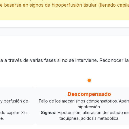
 basarse en signos de hipoperfusión tisular (llenado capila
 través de varias fases si no se interviene. Reconocer la f
Descompensado
y perfusión de
Fallo de los mecanismos compensatorios. Apar
hipotensión.
ado capilar >2s,
Signos:
Hipotensión, alteración del estado me
ve.
taquipnea, acidosis metabólica.