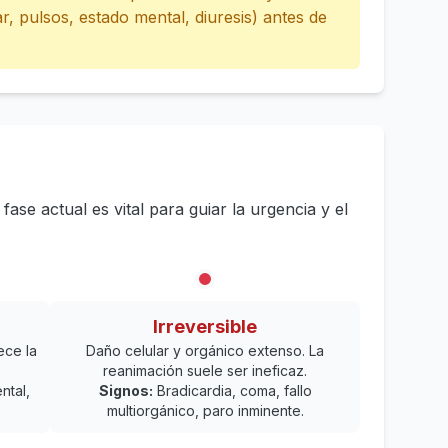
r, pulsos, estado mental, diuresis) antes de
ase actual es vital para guiar la urgencia y el
Irreversible
ece la
Daño celular y orgánico extenso. La
reanimación suele ser ineficaz.
ntal,
Signos:
Bradicardia, coma, fallo
multiorgánico, paro inminente.